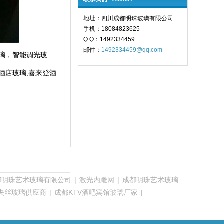
地址：四川成都明珠玻璃有限公司
手机：18084823625
Q Q：1492334459
邮件：
1492334459@qq.com
玻璃，智能调光玻
好酒店玻璃,喜来登酒
都明珠艺术玻璃有限公司
|
激光内雕网
|
成都明珠艺术玻璃
夹丝玻璃供应商
|
成都KTV酒吧宾馆玻璃厂家
|