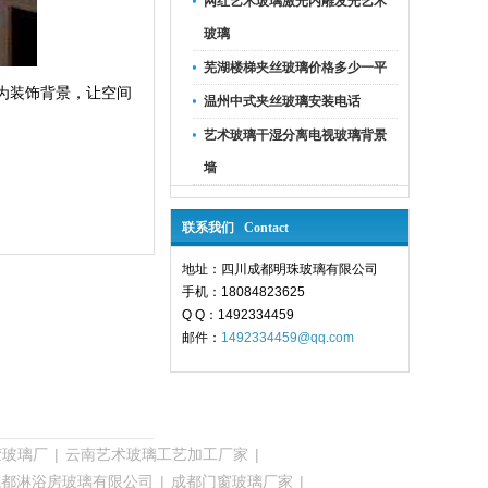
网红艺术玻璃激光内雕发光艺术
玻璃
芜湖楼梯夹丝玻璃价格多少一平
为装饰背景，让空间
温州中式夹丝玻璃安装电话
艺术玻璃干湿分离电视玻璃背景
墙
联系我们 Contact
地址：四川成都明珠玻璃有限公司
手机：18084823625
Q Q：1492334459
邮件：
1492334459@qq.com
胶玻璃厂
|
云南艺术玻璃工艺加工厂家
|
成都淋浴房玻璃有限公司
|
成都门窗玻璃厂家
|