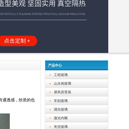
产品中心
工程玻璃
山水画玻璃
屏风背景墙
有通透感，纱质的也
车刻玻璃
调光玻璃
激光内雕
夹丝玻璃