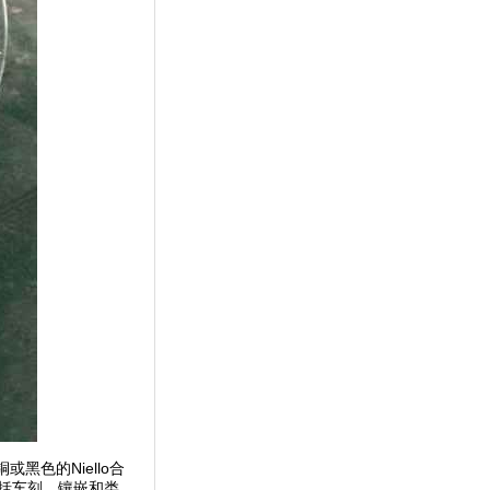
色的Niello合
括车刻、镶嵌和类