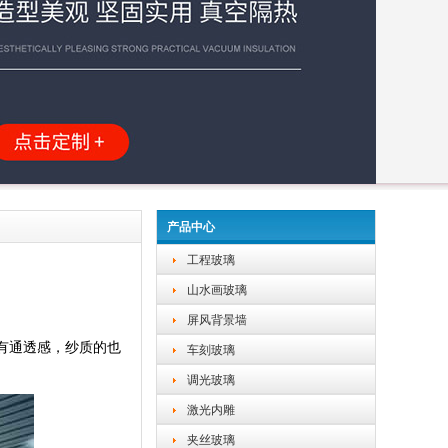
产品中心
工程玻璃
山水画玻璃
屏风背景墙
有通透感，纱质的也
车刻玻璃
调光玻璃
激光内雕
夹丝玻璃