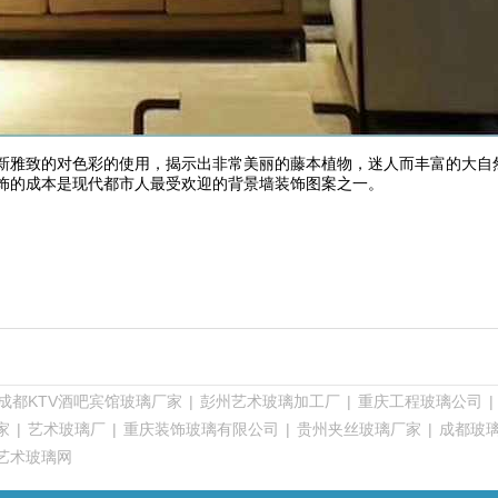
新雅致的对色彩的使用，揭示出非常美丽的藤本植物，迷人而丰富的大自
饰的成本是现代都市人最受欢迎的背景墙装饰图案之一。
成都KTV酒吧宾馆玻璃厂家
|
彭州艺术玻璃加工厂
|
重庆工程玻璃公司
|
家
|
艺术玻璃厂
|
重庆装饰玻璃有限公司
|
贵州夹丝玻璃厂家
|
成都玻
艺术玻璃网