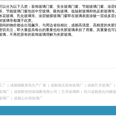
可以分为以下几类：装饰玻璃门窗、安全玻璃门窗、节能玻璃门窗、涂层
等。节能玻璃门窗包括中空玻璃、吸热玻璃、低辐射玻璃和热反射玻璃等
冰花玻璃、乳化玻璃等。涂层镀膜玻璃门窗即在玻璃表面涂镀一层或多层
射玻璃等都属于此类。
期间的物价都会出现飙升。与周边省份相比，成都高强度、高精度的夹胶
密切关注，即大量提高每台的重量也给夹胶玻璃承担了用量。其重量也可
玻璃，不再把原有的装饰玻璃理解为夹胶玻璃。
工厂
|
成都隔断屏风生产厂家
|
成都酒店装饰玻璃厂
|
成都艺术玻璃厂
玻璃厂
|
成都辉煌明珠隔断有限公司
|
艺术玻璃网
|
四川成都激光内雕
玻璃厂
|
成都山水画玻璃厂