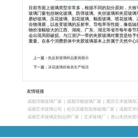
目前市面上玻璃类型非常多，根据不同的划分原则，大致
玻璃门窗包括钢化玻璃、防弹玻璃、夹丝玻璃和夹层玻璃
磨砂玻璃、压花玻璃、刻花玻璃、釉面玻璃、喷花玻璃、
合物薄膜，以改变玻璃的反射率、导电率等性能，像低辐
物价涨幅较大的江西、湖南、广东、湖北等省市每年春节
会出现局部破损。与江浙沪一带的夹胶玻璃对重货是给予
重量。在各个消费群体中夹胶玻璃基本上所属于天然中心
上一篇：
热反射玻璃样品案例展示
下一篇：
冰花玻璃价格表生产电话
友情链接
成都浮雕玻璃厂家
|
成都浮雕玻璃厂家
|
重庆艺术玻璃加
成都艺术玻璃公司
|
哈尔滨建筑装饰玻璃厂家
|
成都艺术
成都艺术玻璃定制品牌厂家
|
艺术玻璃厂
|
唐山夹丝夹胶